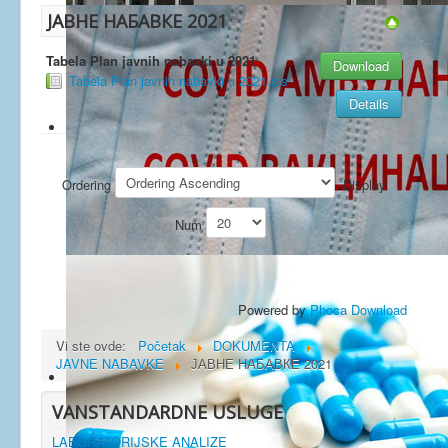
ЈАВНЕ НАБАВКЕ 2021
Tabela Plan javnih nabavki u 2021
Download
Tabela Plan javnih nabavki u 2021.xls
Details
Ordering
Display
Num
Powered by
Phoca Download
Vi ste ovde:
Početak
DOKUMENTA
JAVNE NABAVKE
ЈАВНЕ НАБАВКЕ 2021
VANSTANDARDNE USLUGE
LABORATORIJSKE ANALIZE