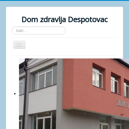
Dom zdravlja Despotovac
traži...
Isključi
navigaciju
POČETNA
O USTANOVI
GALERIJA
DOKUMENTA
KONTAKT
ZAKAZIVANJE
AKTUELNO