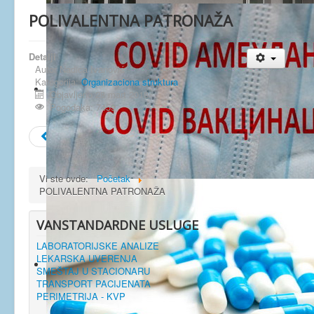
POLIVALENTNA PATRONAŽA
Detalji
Autor
Nadica Ivanović
Kategorija:
Organizaciona struktura
Objavljeno 28 mart 2018
Pogodaka: 7459
Prethodna
Sledeća
Vi ste ovde:
Početak
POLIVALENTNA PATRONAŽA
VANSTANDARDNE USLUGE
LABORATORIJSKE ANALIZE
LEKARSKA UVERENJA
SMEŠTAJ U STACIONARU
TRANSPORT PACIJENATA
PERIMETRIJA - KVP