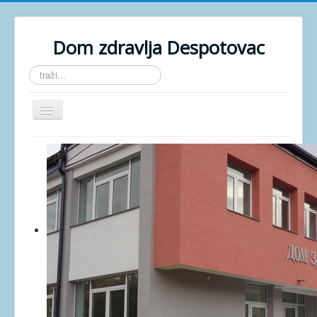
Dom zdravlja Despotovac
traži...
Isključi
navigaciju
POČETNA
O USTANOVI
GALERIJA
DOKUMENTA
KONTAKT
ZAKAZIVANJE
AKTUELNO